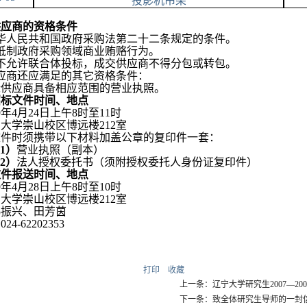
投影机吊架
供应商的资格条件
华人民共和国政府采购法第二十二条规定的条件。
抵制政府采购领域商业贿赂行为。
不允许联合体投标，成交供应商不得分包或转包。
应商还应满足的其它资格条件：
标供应商具备相应范围的营业执照。
招标文件时间、地点
9年4月24日上午8时至11时
大学崇山校区博远楼212室
文件时须携带以下材料加盖公章的复印件一套：
1）
营业执照（副本）
2）
法人授权委托书（须附授权委托人身份证复印件）
文件报送时间、地点
9
年4月28日上午8时至10时
大学崇山校区博远楼212室
韩振兴、田芳茵
4-62202353
打印
收藏
上一条：辽宁大学研究生2007―2
下一条：致全体研究生导师的一封