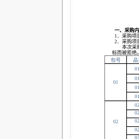
一、采购
1
．采购项
2
．采购项
本次采
标而被拒绝
包号
品
0
0
01
0
0
0
0
0
02
0
0