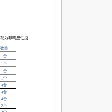
被视为非响应性投
数量
1
台
1
台
1
台
1
个
4
台
4
台
4
台
2
台