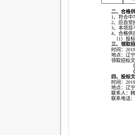
二、合格
1
、符合中
2
、应自觉
3
、本项目
4
、合格供
（1）投
三、领取
时间：201
地点：辽宁
领取招
标
（
（
四、投标
时间：
201
地点：辽宁
联系人：
联系电话：02