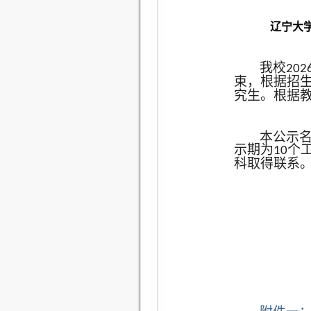
辽宁大学
我校
202
束，根据招
究生。根据
本公示
示期为
个
10
科取得联系