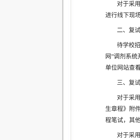
对于采
进行线下现
二、复
待学校
网”调剂系
单位网站查
三、复
对于采
生章程》附
程笔试，其
对于采