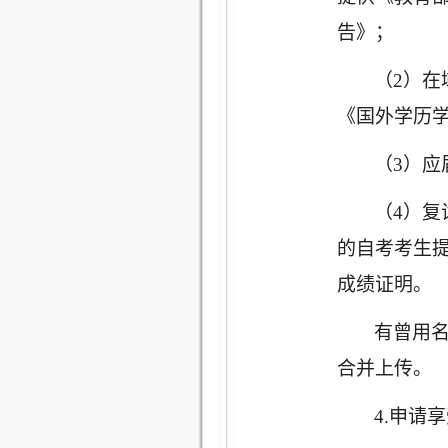
告》；
（
2）
《国外学历
（
3）
（
4）
的自考考生
成绩证明。
有曾用
合并上传。
4.申请