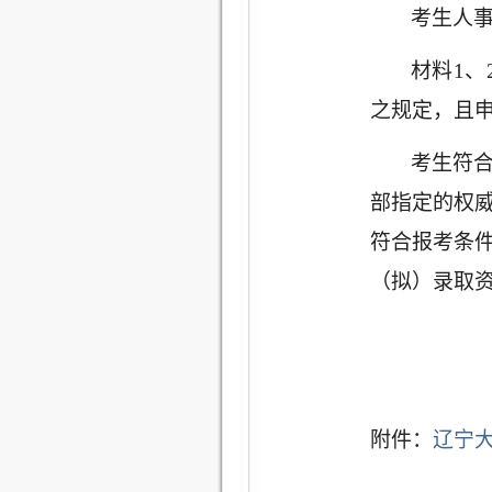
考生人
材料
1
之规定，且
考生符
部指定的权
符合报考条
（拟）录取
附件：
辽宁