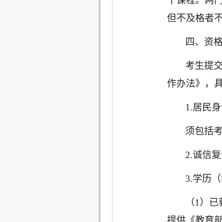
干课程。两门
但不及格者
四、资
考生提
作办法》，
1.居民
须包括
2.诚信
3.学历
（
1）
提供《教育