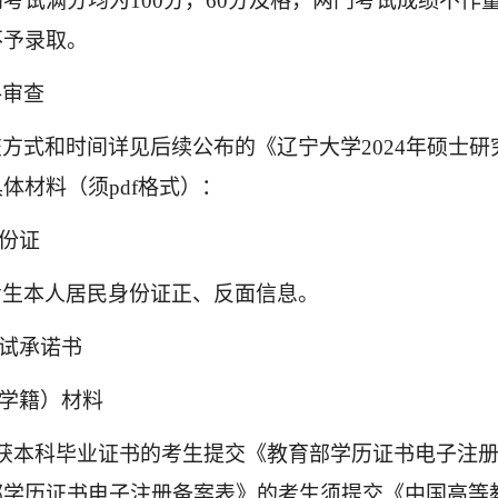
考试满分均为100分，60分及格，两门考试成绩不作
不予录取。
格审查
交方式和时间详见后续公布的《辽宁大学
202
4
年硕士研
具体材料（须
pdf格式）：
身份证
考生本人居民身份证正、反面信息。
复试承诺书
（学籍）材料
已获本科毕业证书的考生提交《教育部学历证书电子注
部学历证书电子注册备案表》的考生须提交《中国高等