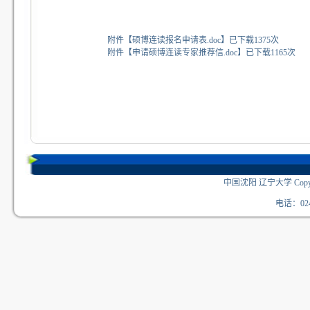
附件【
硕博连读报名申请表.doc
】
已下载
1375
次
附件【
申请硕博连读专家推荐信.doc
】
已下载
1165
次
中国沈阳 辽宁大学 Copyri
电话：024