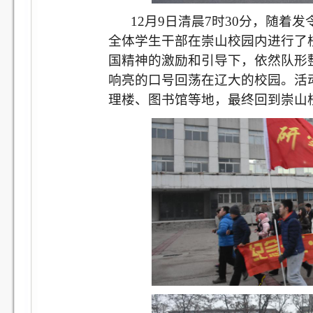
12
月
9
日清晨
7
时
30
分，随着发
全体学生干部在崇山校园内进行了
国精神的激励和引导下，依然队形
响亮的口号回荡在辽大的校园。活
理楼、图书馆等地，最终回到崇山