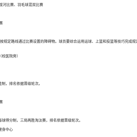
拔河比赛、羽毛球混双比赛
赛
逐次按规定路线通过比赛设置的障碍物。球员要综合运用运球、上篮和投篮等技巧完成规
（校医院旁）
两胜制，排名依据晋级轮次。
赛
分，每球得分制，三局两胜淘汰赛，排名依据晋级轮次。
健身中心