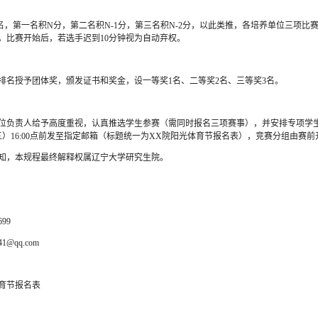
，第一名积N分，第二名积N-1分，第三名积N-2分，以此类推，各培养单位三项比
。比赛开始后，若选手迟到10分钟视为自动弃权。
名授予团体奖，颁发证书和奖金，设一等奖1名、二等奖2名、三等奖3名。
负责人给予高度重视，认真推选学生参赛（需同时报名三项赛事），并安排专项学
五）16:00点前发至指定邮箱（标题统一为XX院阳光体育节报名表），竞赛分组由赛
知，本规程最终解释权属辽宁大学研究生院。
99
1@qq.com
体育节报名表