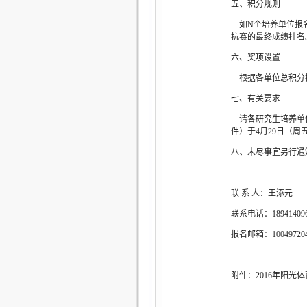
五、积分规则
如N个培养单位报名
抗赛的最终成绩排名
六、奖项设置
根据各单位总积分排
七、有关要求
请各研究生培养单位
件）于4月29日（周
八、未尽事宜另行通
联 系 人：王添元
联系电话：189414096
报名邮箱：100497204
附件：2016年阳光