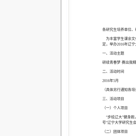
各研究生培养单位、
为丰富学生课余文化
定，举办2016年
一、活动主题
研续青春梦·赛出我
二、活动时间
2016年5月
（具体另行通知各培
三、活动项目
（一）个人项目
“步绘辽大”健身跑
号“辽宁大学研究生
（二）团体项目