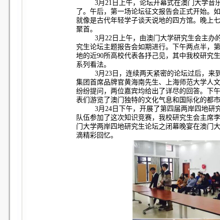
3
月21日上午，论坛开幕式在澳门大学音
了。午后，第一场论坛征文报告会正式开始。
就像是古代年轻学子谈天说地的四方馆。晚上
聚首。
3
月22日上午，由澳门大学研究生会主办
究生论坛主题报告会如期进行。下午两点半，
地的近90所高校代表各抒己见，其中我校研究
系列看法。
3
月23日，连续两天紧密的论坛过后，来
集团首席品牌官黄海南先生、上海师范大学人
纷纷提问，两位嘉宾均给出了详尽的回答。下
表们游览了澳门独特的文化气息和国际化的都
3
月24日下午，开展了第四届两岸四地研
队伍参加了这次知识竞赛，我校研究生会主席
门大学两岸四地研究生论坛之闭幕晚宴在澳门大
滴精彩回忆。