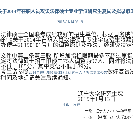
关于2014年在职人员攻读法律硕士专业学位研究生复试及拟录取
2015-01-14 08:19
为法律硕士全国联考成绩较好的招生单位，根据国务院
布的《关于
2014
年在职人员攻读硕士专业学位招生限额
位办便字
20150101
号）的调整原则及办法，经研究决定
述文件中第二条第三款“所增加指标限额最多不超过原
决定将法律硕士招生限额由
75
人调整为
97
人。同时将法
分不低于
185
分，其中英语不低于
39
分。
试考生请参照
做好复试
2014
年在职攻读法律硕士研究生入学考试复试公告
体时间及地点请关注后续通知。
辽宁大学研究生院
2015
年
1
月
13
日
打印
收藏
上一条：辽宁大学2007年法律
下一条：【转发】辽宁大学2017