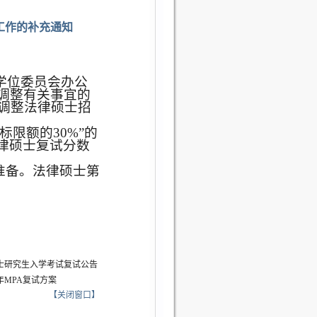
工作的补充通知
学位委员会办公
调整有关事宜的
调整法律硕士招
指标限额的
30%
”的
律硕士复试分数
准备。法律硕士第
硕士研究生入学考试复试公告
年MPA复试方案
【
关闭窗口
】