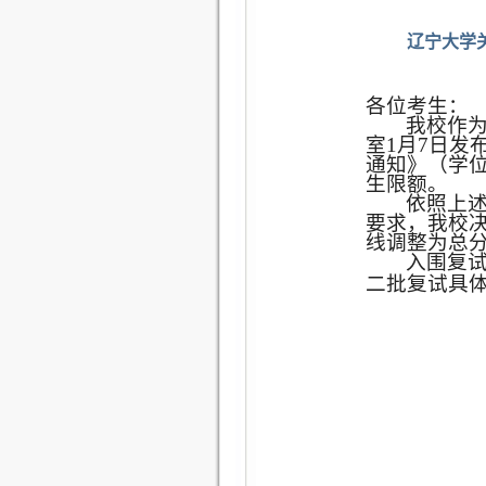
辽宁大学
各位考生：
我校作
室
1
月
7
日
发
通知》（学
生限额。
依照上
要求，我校
线调整为总
入围复
二批复试具