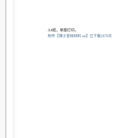
A4纸，单面打印。
附件【
博士答辩材料.rar
】
已下载
1879
次