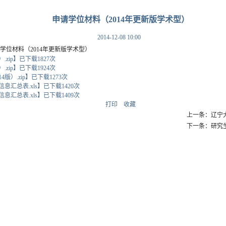
申请学位材料（2014年更新版学术型）
2014-12-08 10:00
2014年更新版学术型）
.zip
】
已下载
1827
次
.zip
】
已下载
1924
次
版）.zip
】
已下载
1273
次
息汇总表.xls
】
已下载
1420
次
息汇总表.xls
】
已下载
1409
次
打印
收藏
上一条：辽宁
下一条：研究